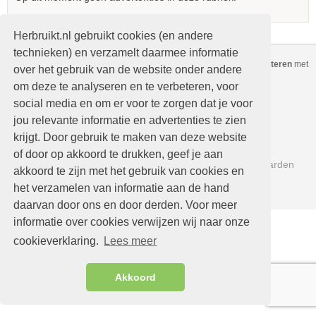
Herbruikt.nl gebruikt cookies (en andere
technieken) en verzamelt daarmee informatie
Copyright © Herbruikt.nl Alle rechten voorbehouden
-
Gratis adverteren
met
over het gebruik van de website onder andere
nieuwe of
tweedehands
spullen
om deze te analyseren en te verbeteren, voor
Home
Kopen
social media en om er voor te zorgen dat je voor
Verkopen
Mijn advertenties
jou relevante informatie en advertenties te zien
krijgt. Door gebruik te maken van deze website
Nieuwe advertenties
Help
of door op akkoord te drukken, geef je aan
Contact
Beleidsregels en Voorwaarden
akkoord te zijn met het gebruik van cookies en
Links
het verzamelen van informatie aan de hand
daarvan door ons en door derden. Voor meer
informatie over cookies verwijzen wij naar onze
cookieverklaring.
Lees meer
Akkoord