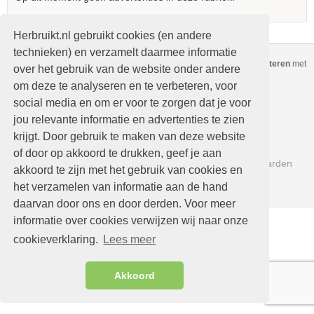
Herbruikt.nl gebruikt cookies (en andere
technieken) en verzamelt daarmee informatie
Copyright © Herbruikt.nl Alle rechten voorbehouden
-
Gratis adverteren
met
over het gebruik van de website onder andere
nieuwe of
tweedehands
spullen
om deze te analyseren en te verbeteren, voor
Home
Kopen
social media en om er voor te zorgen dat je voor
Verkopen
Mijn advertenties
jou relevante informatie en advertenties te zien
krijgt. Door gebruik te maken van deze website
Nieuwe advertenties
Help
of door op akkoord te drukken, geef je aan
Contact
Beleidsregels en Voorwaarden
akkoord te zijn met het gebruik van cookies en
Links
het verzamelen van informatie aan de hand
daarvan door ons en door derden. Voor meer
informatie over cookies verwijzen wij naar onze
cookieverklaring.
Lees meer
Akkoord