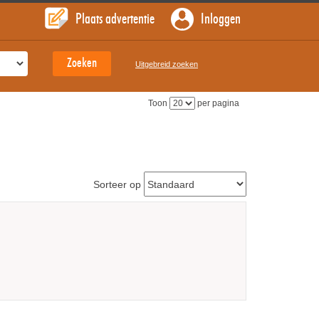
Plaats advertentie
Inloggen
Uitgebreid zoeken
Toon
per pagina
Sorteer op